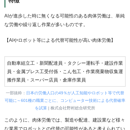
特徴
AIが進歩した時に無くなる可能性のある肉体労働は、単純
な労働や繰り返し作業が多いものです。
【AIやロボット等による代替可能性が高い肉体労働】
自動車組立工・新聞配達員・タクシー運転手・建設作業
員・金属プレス工受付係・こん包工・作業廃棄物収集運
搬作業員・スーパー店員・倉庫作業員
一部抜粋：
日本の労働人口の49％が人工知能やロボット等で代替
可能に～601種の職業ごとに、コンピューター技術による代替確率
を試算
| 株式会社野村総合研究所
このように、肉体労働では、製造や配達、建設業など様々
な業界でロボットとの代替の可能性があると考えられてい